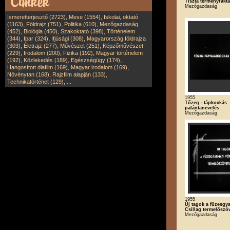
Tiszta terményraktá
Mezőgazdaság
,
,
Ismeretterjesztő (2723)
Mese (1554)
Iskolai, oktató
,
,
,
(1163)
Földrajz (751)
Politika (610)
Mezőgazdaság
,
,
,
(452)
Biológia (450)
Szakoktató (398)
Történelem
,
,
,
(344)
Ipar (324)
Ifjúsági (308)
Magyarország földrajza
,
,
,
(303)
Életrajz (277)
Művészet (251)
Képzőművészet
,
,
,
(229)
Irodalom (200)
Fizika (192)
Magyar történelem
,
,
,
(192)
Közlekedés (189)
Egészségügy (174)
,
,
Hangosított diafilm (169)
Magyar irodalom (169)
,
,
Növénytan (168)
Rajzfilm alapján (133)
,
Technikatörténet (129)
...
1955
Tőzeg - tápkockás
palántanevelés
Mezőgazdaság
1955
Új tagok a füzesgy
Csillag termelőszö
Mezőgazdaság