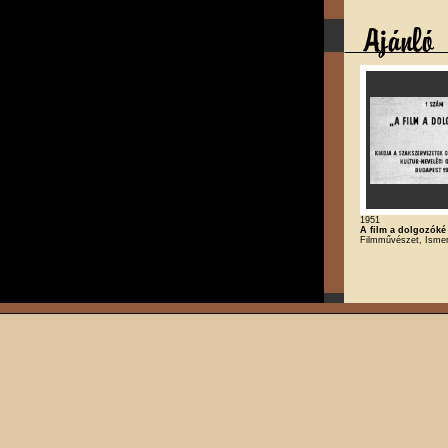
1951
A film a dolgozóké
Filmművészet, Ismer