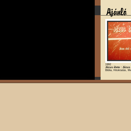
1992
Jézus élete : Jézus
Biblia, Hitoktatás, M