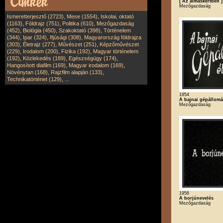
[ Az almáskertben ]
Mezőgazdaság
,
,
Ismeretterjesztő (2723)
Mese (1554)
Iskolai, oktató
,
,
,
(1163)
Földrajz (751)
Politika (610)
Mezőgazdaság
,
,
,
(452)
Biológia (450)
Szakoktató (398)
Történelem
,
,
,
(344)
Ipar (324)
Ifjúsági (308)
Magyarország földrajza
,
,
,
(303)
Életrajz (277)
Művészet (251)
Képzőművészet
,
,
,
(229)
Irodalom (200)
Fizika (192)
Magyar történelem
,
,
,
(192)
Közlekedés (189)
Egészségügy (174)
,
,
Hangosított diafilm (169)
Magyar irodalom (169)
,
,
Növénytan (168)
Rajzfilm alapján (133)
,
Technikatörténet (129)
...
1954
A bajnai gépállomá
Mezőgazdaság
1956
A borjúnevelés
Mezőgazdaság