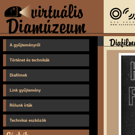
A gyűjteményről
Történet és technikák
Diafilmek
Link gyűjtemény
Rólunk írták
Technikai eszközök