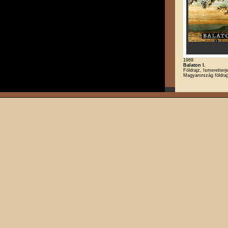
1969
Balaton I.
Földrajz, Ismeretterj
Magyarország földra