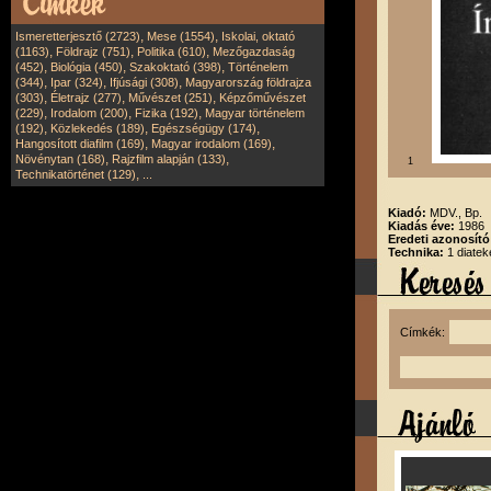
,
,
Ismeretterjesztő (2723)
Mese (1554)
Iskolai, oktató
,
,
,
(1163)
Földrajz (751)
Politika (610)
Mezőgazdaság
,
,
,
(452)
Biológia (450)
Szakoktató (398)
Történelem
,
,
,
(344)
Ipar (324)
Ifjúsági (308)
Magyarország földrajza
,
,
,
(303)
Életrajz (277)
Művészet (251)
Képzőművészet
,
,
,
(229)
Irodalom (200)
Fizika (192)
Magyar történelem
,
,
,
(192)
Közlekedés (189)
Egészségügy (174)
,
,
Hangosított diafilm (169)
Magyar irodalom (169)
,
,
Növénytan (168)
Rajzfilm alapján (133)
1
,
Technikatörténet (129)
...
Kiadó:
MDV., Bp.
Kiadás éve:
1986
Eredeti azonosít
Technika:
1 diatek
Címkék: