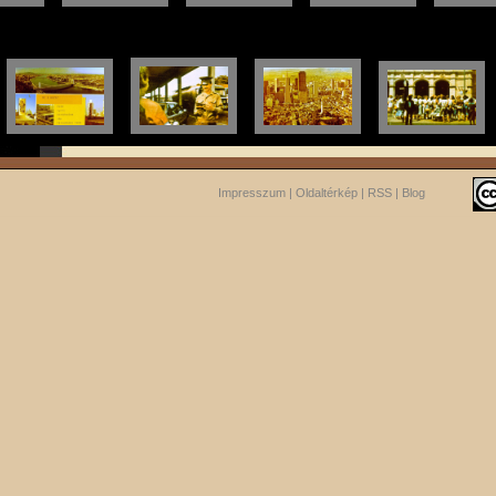
Impresszum
|
Oldaltérkép
|
RSS
|
Blog