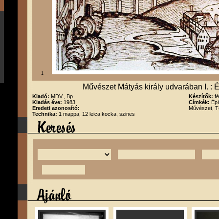
1
Művészet Mátyás király udvarában I. : É
Kiadó:
MDV., Bp.
Készítők:
f
Kiadás éve:
1983
Címkék:
Épí
Eredeti azonosító:
Művészet, T
Technika:
1 mappa, 12 leica kocka, szines