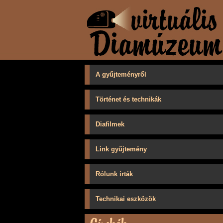
A gyűjteményről
Történet és technikák
Diafilmek
Link gyűjtemény
Rólunk írták
Technikai eszközök