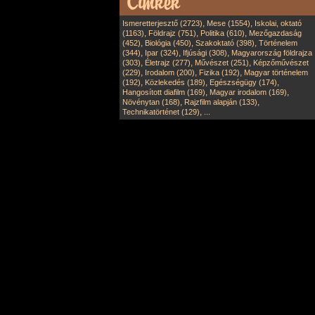
,
,
Ismeretterjesztő (2723)
Mese (1554)
Iskolai, oktató
,
,
,
(1163)
Földrajz (751)
Politika (610)
Mezőgazdaság
,
,
,
(452)
Biológia (450)
Szakoktató (398)
Történelem
,
,
,
(344)
Ipar (324)
Ifjúsági (308)
Magyarország földrajza
,
,
,
(303)
Életrajz (277)
Művészet (251)
Képzőművészet
,
,
,
(229)
Irodalom (200)
Fizika (192)
Magyar történelem
,
,
,
(192)
Közlekedés (189)
Egészségügy (174)
,
,
Hangosított diafilm (169)
Magyar irodalom (169)
,
,
Növénytan (168)
Rajzfilm alapján (133)
,
Technikatörténet (129)
...