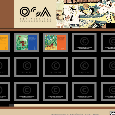
Impresszum
|
Oldaltérkép
|
RSS
|
Blog