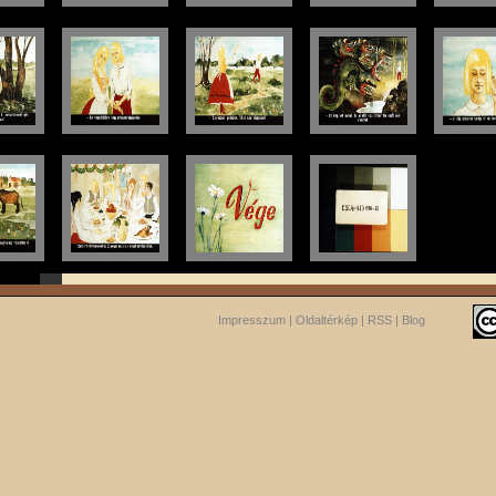
Impresszum
|
Oldaltérkép
|
RSS
|
Blog