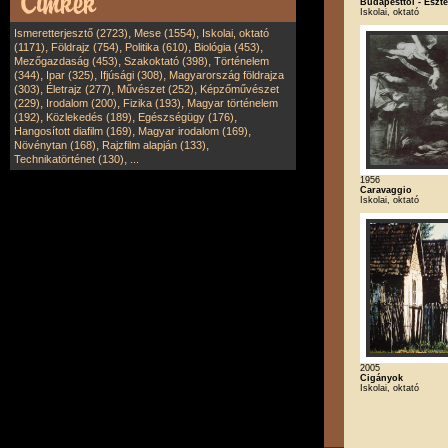
Budapesttől - Eszt
Iskolai, oktató
,
,
Ismeretterjesztő (2723)
Mese (1554)
Iskolai, oktató
,
,
,
,
(1171)
Földrajz (754)
Politika (610)
Biológia (453)
,
,
Mezőgazdaság (453)
Szakoktató (398)
Történelem
,
,
,
(344)
Ipar (325)
Ifjúsági (308)
Magyarország földrajza
,
,
,
(303)
Életrajz (277)
Művészet (252)
Képzőművészet
,
,
,
(229)
Irodalom (200)
Fizika (193)
Magyar történelem
,
,
,
(192)
Közlekedés (189)
Egészségügy (176)
,
,
Hangosított diafilm (169)
Magyar irodalom (169)
,
,
Növénytan (168)
Rajzfilm alapján (133)
,
Technikatörténet (130)
...
1956
Caravaggio
Iskolai, oktató
2005
Cigányok
Iskolai, oktató