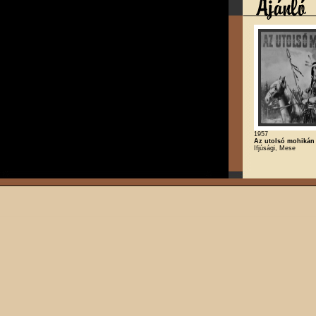
1957
Az utolsó mohikán I
Ifjúsági, Mese