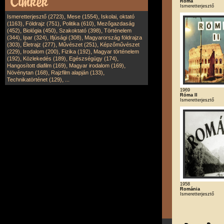
Róma
Ismeretterjesztő
,
,
Ismeretterjesztő (2723)
Mese (1554)
Iskolai, oktató
,
,
,
(1163)
Földrajz (751)
Politika (610)
Mezőgazdaság
,
,
,
(452)
Biológia (450)
Szakoktató (398)
Történelem
,
,
,
(344)
Ipar (324)
Ifjúsági (308)
Magyarország földrajza
,
,
,
(303)
Életrajz (277)
Művészet (251)
Képzőművészet
,
,
,
(229)
Irodalom (200)
Fizika (192)
Magyar történelem
,
,
,
(192)
Közlekedés (189)
Egészségügy (174)
,
,
Hangosított diafilm (169)
Magyar irodalom (169)
,
,
Növénytan (168)
Rajzfilm alapján (133)
,
Technikatörténet (129)
...
1969
Róma II
Ismeretterjesztő
1958
Románia
Ismeretterjesztő