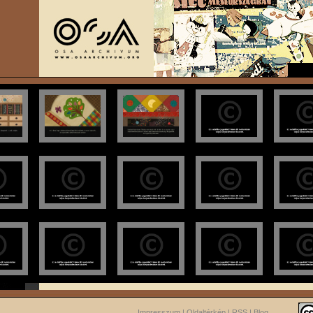
Impresszum
|
Oldaltérkép
|
RSS
|
Blog