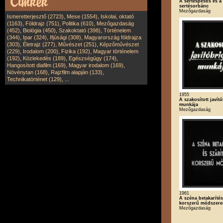
A sertéspestis és a
sertésorbánc
Mezőgazdaság
,
,
Ismeretterjesztő (2723)
Mese (1554)
Iskolai, oktató
,
,
,
(1163)
Földrajz (751)
Politika (610)
Mezőgazdaság
,
,
,
(452)
Biológia (450)
Szakoktató (398)
Történelem
,
,
,
(344)
Ipar (324)
Ifjúsági (308)
Magyarország földrajza
,
,
,
(303)
Életrajz (277)
Művészet (251)
Képzőművészet
,
,
,
(229)
Irodalom (200)
Fizika (192)
Magyar történelem
,
,
,
(192)
Közlekedés (189)
Egészségügy (174)
,
,
Hangosított diafilm (169)
Magyar irodalom (169)
,
,
Növénytan (168)
Rajzfilm alapján (133)
,
Technikatörténet (129)
...
1955
A szakosított javít
munkája
Mezőgazdaság
1961
A széna betakarítés
korszerű módszere
Mezőgazdaság