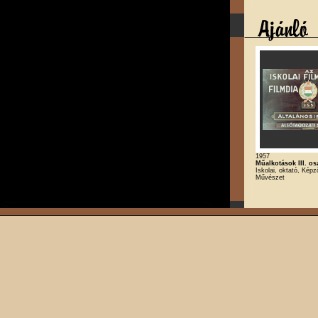
1957
Műalkotások III. os
Iskolai, oktató, Kép
Művészet